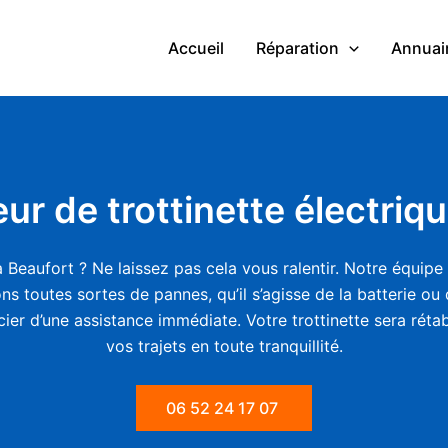
Accueil
Réparation
Annuair
ur de trottinette électriq
Beaufort ? Ne laissez pas cela vous ralentir. Notre équipe
ns toutes sortes de pannes, qu’il s’agisse de la batterie ou
cier d’une assistance immédiate. Votre trottinette sera rét
vos trajets en toute tranquillité.
06 52 24 17 07