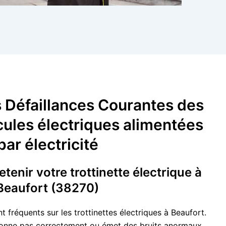
s Défaillances Courantes des
cules électriques alimentées
par électricité
tenir votre trottinette électrique à
Beaufort (38270)
fréquents sur les trottinettes électriques à Beaufort.
ctionne pas correctement ou émet des bruits anormaux,