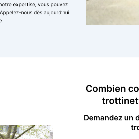
 notre expertise, vous pouvez
é. Appelez-nous dès aujourd’hui
e.
Combien coû
trottine
Demandez un de
tr