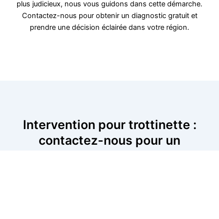
plus judicieux, nous vous guidons dans cette démarche.
Contactez-nous pour obtenir un diagnostic gratuit et
prendre une décision éclairée dans votre région.
Intervention pour trottinette :
contactez-nous pour un
dépannage rapide
Si votre trottinette est en panne, n’attendez plus pour la
faire réparer. Nos techniciens interviennent rapidement
pour diagnostiquer et résoudre le problème, que ce soit
un souci de batterie, de freins ou de moteur. Contactez-