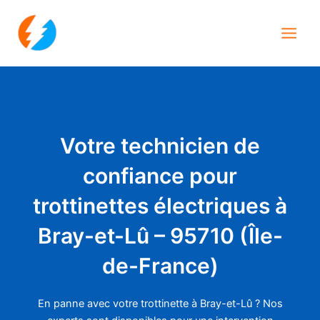
Aller
Main
au
Men
contenu
Votre technicien de
confiance pour
trottinettes électriques à
Bray-et-Lû – 95710 (Île-
de-France)
En panne avec votre trottinette à Bray-et-Lû ? Nos