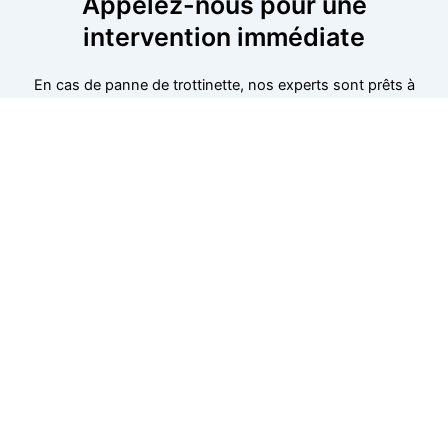
Appelez-nous pour une
intervention immédiate
En cas de panne de trottinette, nos experts sont prêts à
intervenir immédiatement pour résoudre le problème.
Que ce soit pour une batterie défectueuse, des freins
usés ou un souci mécanique, nous vous offrons un
service rapide et fiable. Appelez-nous dès maintenant
pour planifier une intervention. Nous sommes
disponibles dans votre secteur pour un dépannage
rapide et efficace, où que vous soyez.
06 52 24 17 07