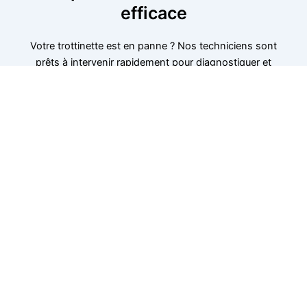
efficace
Votre trottinette est en panne ? Nos techniciens sont
prêts à intervenir rapidement pour diagnostiquer et
réparer le problème. Nous intervenons pour des pannes
de batterie, de freins ou de moteur. Contactez-nous dès
maintenant pour un dépannage rapide et efficace dans
cette région. Ne laissez pas une panne vous ralentir,
nous sommes à votre disposition pour une intervention
immédiate.
06 52 24 17 07