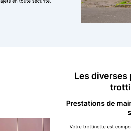
ajets en toute sécurité.
Les diverses 
trott
Prestations de mai
s
Votre trottinette est compo