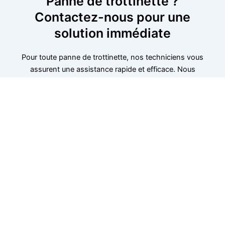
Panne de trottinette ?
Contactez-nous pour une
solution immédiate
Pour toute panne de trottinette, nos techniciens vous
assurent une assistance rapide et efficace. Nous
intervenons rapidement pour diagnostiquer et réparer
les problèmes de batterie, de freins ou de moteur.
Contactez-nous sans attendre pour un dépannage
immédiat. Nous sommes disponibles dans cette région
pour remettre votre trottinette en état dans les plus
brefs délais. Appelez-nous dès aujourd’hui.
06 52 24 17 07