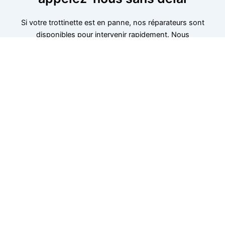
Si votre trottinette est en panne, nos réparateurs sont
disponibles pour intervenir rapidement. Nous
diagnostiquons et réparons les problèmes de batterie,
de freins ou de moteur. Contactez-nous pour une
intervention immédiate et efficace. Nous sommes à
votre disposition dans cette région pour assurer une
réparation rapide. Ne laissez pas une panne vous
ralentir, contactez-nous dès maintenant.
06 52 24 17 07
Cherchez un réparateur pour