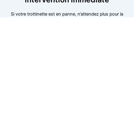
Si votre trottinette est en panne, n’attendez plus pour la
faire réparer. Nos techniciens interviennent rapidement
pour diagnostiquer et résoudre le problème, que ce soit
un souci de batterie, de freins ou de moteur. Appelez-
nous dès maintenant pour planifier une intervention
immédiate. Nous sommes disponibles près de chez
vous pour assurer un dépannage rapide et efficace, où
que vous soyez.
06 52 24 17 07
Réparations sont disponibles