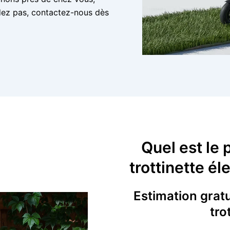
ndez pas, contactez-nous dès
Quel est le 
trottinette él
Estimation gratu
tro