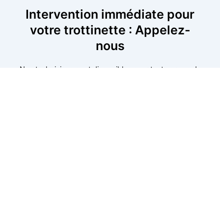
Intervention immédiate pour
votre trottinette : Appelez-
nous
Nos techniciens sont disponibles pour toute panne de
trottinette. Que vous ayez un problème de batterie, de
freins ou de moteur, nous intervenons rapidement pour
une réparation efficace. Appelez-nous dès aujourd’hui
pour une intervention immédiate dans votre secteur.
Nous nous engageons à remettre votre trottinette en
état dans les plus brefs délais et à vous offrir un service
de qualité.
06 52 24 17 07