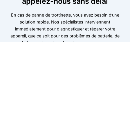
appelez-nous sans délai
En cas de panne de trottinette, vous avez besoin d’une
solution rapide. Nos spécialistes interviennent
immédiatement pour diagnostiquer et réparer votre
appareil, que ce soit pour des problèmes de batterie, de
freins ou de moteur. Appelez-nous pour une
intervention rapide. Nous sommes disponibles près de
chez vous pour remettre votre trottinette en état
rapidement et efficacement.
06 52 24 17 07