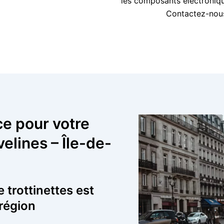
les composants électroniqu
Contactez-nous 
ce pour votre
elines – Île-de-
 trottinettes est
 région