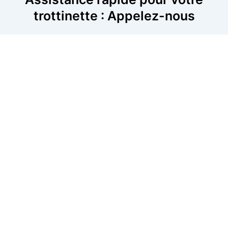
trottinette : Appelez-nous
Si votre trottinette est en panne, n’attendez plus pour la
faire réparer. Nos experts interviennent rapidement pour
diagnostiquer et résoudre le problème, que ce soit un
souci de batterie, de freins ou de moteur. Appelez-nous
dès maintenant pour planifier une intervention
immédiate. Nous sommes disponibles dans cette région
pour assurer un dépannage rapide et efficace, où que
vous soyez.
06 52 24 17 07