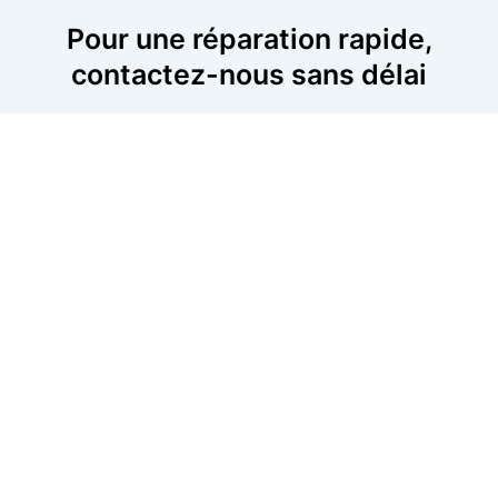
Pour une réparation rapide,
contactez-nous sans délai
Pour une réparation rapide de votre trottinette, appelez-
nous dès maintenant. Nos techniciens sont spécialisés
dans les interventions rapides et peuvent diagnostiquer
et résoudre tout type de panne. Que vous ayez un
problème de batterie, de freins ou de moteur, nous
intervenons près de chez vous pour assurer une
réparation immédiate et fiable. Ne laissez pas une panne
interrompre vos déplacements.
06 52 24 17 07