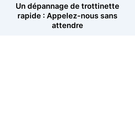
Un dépannage de trottinette
rapide : Appelez-nous sans
attendre
Pour une intervention rapide et efficace sur votre
trottinette, appelez-nous dès maintenant. Nos
techniciens sont prêts à diagnostiquer et réparer les
pannes, qu’il s’agisse de problèmes de batterie, de
freins ou de moteur. Nous intervenons dans votre
région pour assurer une réparation immédiate.
Contactez-nous pour obtenir une assistance rapide et
fiable.
06 52 24 17 07