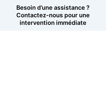
Besoin d’une assistance ?
Contactez-nous pour une
intervention immédiate
Pour une intervention rapide et efficace sur votre
trottinette, contactez-nous dès maintenant. Nos
experts sont prêts à diagnostiquer et réparer les
pannes, qu’il s’agisse de problèmes de batterie, de
freins ou de moteur. Nous intervenons dans votre
région pour assurer une réparation immédiate. Appelez-
nous pour obtenir une assistance rapide et fiable.
06 52 24 17 07