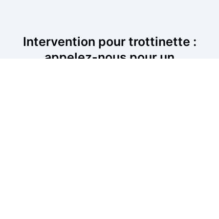
Intervention pour trottinette :
appelez-nous pour un
dépannage rapide
Si votre trottinette est en panne, n’attendez plus pour la
faire réparer. Nos techniciens interviennent rapidement
pour diagnostiquer et résoudre le problème, que ce soit
un souci de batterie, de freins ou de moteur. Appelez-
nous dès maintenant pour planifier une intervention
immédiate. Nous sommes disponibles près de chez
vous pour assurer un dépannage rapide et efficace, où
que vous soyez.
06 52 24 17 07