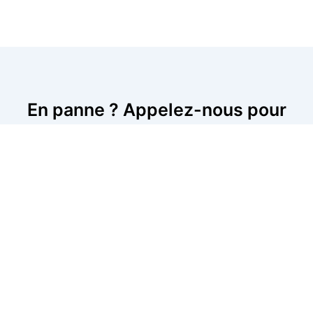
En panne ? Appelez-nous pour
une intervention immédiate
Pour une réparation rapide de votre trottinette, appelez-
nous dès maintenant. Nos réparateurs sont spécialisés
dans les interventions rapides et peuvent diagnostiquer
et résoudre tout type de panne. Que vous ayez un
problème de batterie, de freins ou de moteur, nous
intervenons près de chez vous pour assurer une
réparation immédiate et fiable. Ne laissez pas une panne
interrompre vos déplacements.