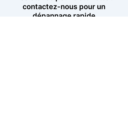
contactez-nous pour un
dépannage rapide
En cas de panne de trottinette, nos techniciens sont
prêts à intervenir immédiatement pour résoudre le
problème. Que ce soit pour une batterie défectueuse,
des freins usés ou un souci mécanique, nous vous
offrons un service rapide et fiable. Appelez-nous dès
maintenant pour planifier une intervention. Nous
sommes disponibles dans votre secteur pour un
dépannage rapide et efficace, où que vous soyez.
06 52 24 17 07