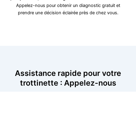
Appelez-nous pour obtenir un diagnostic gratuit et
prendre une décision éclairée près de chez vous.
Assistance rapide pour votre
trottinette : Appelez-nous
Lorsque votre trottinette tombe en panne, vous avez
besoin d’une assistance rapide. Nos experts sont
disponibles près de chez vous pour diagnostiquer et
réparer tout type de panne, qu’il s’agisse de problèmes
de batterie ou de moteur. Appelez-nous pour obtenir
une intervention immédiate et remettre votre trottinette