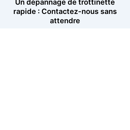
Un dépannage de trottinette
rapide : Contactez-nous sans
attendre
Pour toute panne de trottinette, nos techniciens vous
assurent une assistance rapide et efficace. Nous
intervenons rapidement pour diagnostiquer et réparer
les problèmes de batterie, de freins ou de moteur.
Contactez-nous sans attendre pour un dépannage
immédiat. Nous sommes disponibles près de chez vous
pour remettre votre trottinette en état dans les plus
brefs délais. Contactez-nous dès aujourd’hui.
06 52 24 17 07